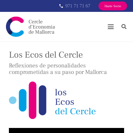
971 71 71 67
phone
Hazte Socio
Los Ecos del Cercle
Reflexiones de personalidades
comprometidas a su paso por Mallorca