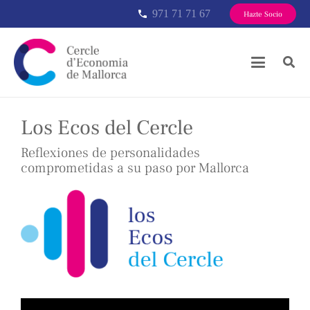
971 71 71 67
phone
Hazte Socio
Los Ecos del Cercle
Reflexiones de personalidades
comprometidas a su paso por Mallorca