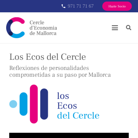
971 71 71 67
phone
Hazte Socio
Los Ecos del Cercle
Reflexiones de personalidades
comprometidas a su paso por Mallorca