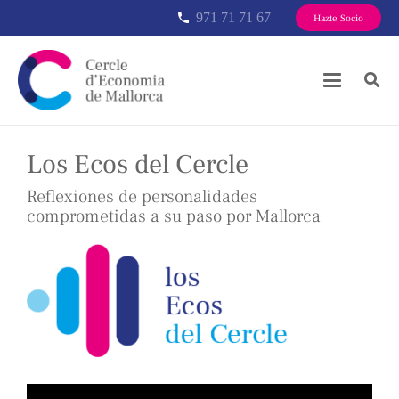
971 71 71 67
phone
Hazte Socio
Los Ecos del Cercle
Reflexiones de personalidades
comprometidas a su paso por Mallorca