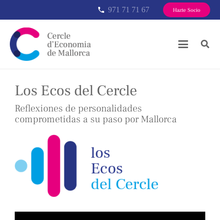
971 71 71 67
phone
Hazte Socio
Los Ecos del Cercle
Reflexiones de personalidades
comprometidas a su paso por Mallorca