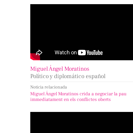
Miguel Ángel Moratinos
Político y diplomático español
Noticia relacionada
Miguel Ángel Moratinos crida a negociar la pau
immediatament en els conflictes oberts