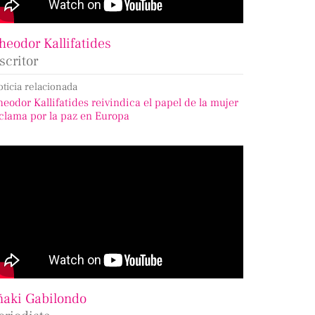
heodor Kallifatides
scritor
oticia relacionada
heodor Kallifatides reivindica el papel de la mujer
 clama por la paz en Europa
ñaki Gabilondo