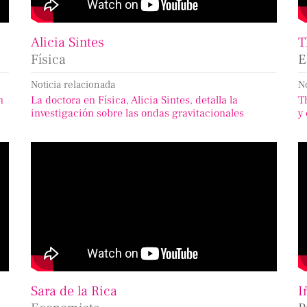
Alicia Sintes
T
Física
E
Noticia relacionada
N
n
La doctora en Física, Alicia Sintes, detalla la
T
investigación sobre las ondas gravitacionales
y
Sara de la Rica
I