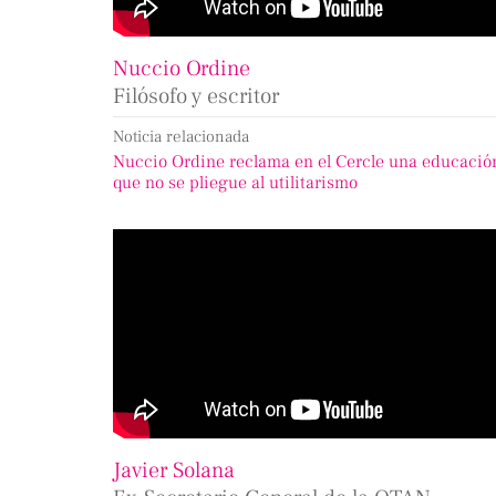
Nuccio Ordine
Filósofo y escritor
Noticia relacionada
Nuccio Ordine reclama en el Cercle una educació
que no se pliegue al utilitarismo
Javier Solana