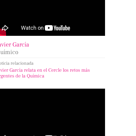
avier García
uímico
oticia relacionada
avier García relata en el Cercle los retos más
rgentes de la Química