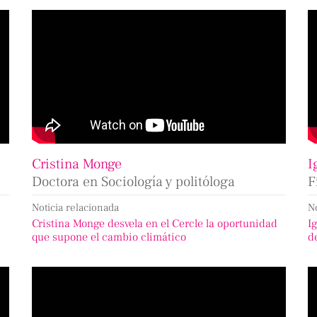
Cristina Monge
I
Doctora en Sociología y politóloga
F
Noticia relacionada
N
Cristina Monge desvela en el Cercle la oportunidad
I
que supone el cambio climático
d