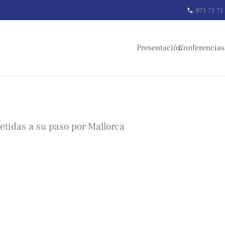
971 71 71
phone
Presentación
Conferencias
tidas a su paso por Mallorca