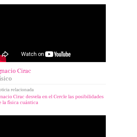
gnacio Cirac
ísico
oticia relacionada
gnacio Cirac desvela en el Cercle las posibilidades
e la física cuántica