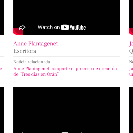
Anne Plantagenet
J
Escritora
Q
Noticia relacionada
N
de
Anne Plantagenet comparte el proceso de creación
J
de “Tres días en Orán”
u