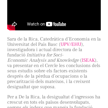
Sara de la Rica, Catedràtica d’Economia en la
Universitat del País Basc (
UPV/EHU
),
investigadora i actual directora de la
fundació
Initiativa for Soci-
Economic Analysis and Knowledge
(
ISEAK
),
va presentar en el Cercle les conclusions dels
seus estudis sobre els factors existents
després de la pèrdua d’ocupacions o la
precarització dels mateixos, i la creixent
desigualtat que suposa.
Per a De la Rica, la desigualtat d’ingressos ha
crescut en tots els països desenvolupats,
segons els índexs que maneja la fundació