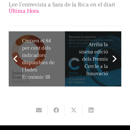
Lee l’entrevista a Sara de la Rica en el diari
Última Hora
.
Creixen el 84
Arriba la
per cent dels
sisena edició
indicadors
dels Premis
disponibles de
Cercle a la
l’Índex
Innovació
Econòmic IB