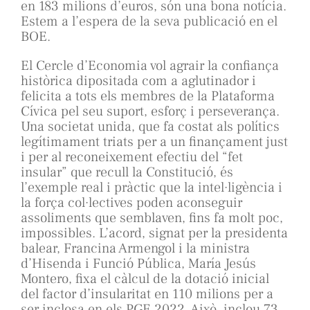
en 183 milions d’euros, són una bona notícia.
Estem a l’espera de la seva publicació en el
BOE.
El Cercle d’Economia vol agrair la confiança
històrica dipositada com a aglutinador i
felicita a tots els membres de la Plataforma
Cívica pel seu suport, esforç i perseverança.
Una societat unida, que fa costat als polítics
legítimament triats per a un finançament just
i per al reconeixement efectiu del “fet
insular” que recull la Constitució, és
l’exemple real i pràctic que la intel·ligència i
la força col·lectives poden aconseguir
assoliments que semblaven, fins fa molt poc,
impossibles. L’acord, signat per la presidenta
balear, Francina Armengol i la ministra
d’Hisenda i Funció Pública, María Jesús
Montero, fixa el càlcul de la dotació inicial
del factor d’insularitat en 110 milions per a
ser inclosa en els PGE 2022. Això, inclou 73