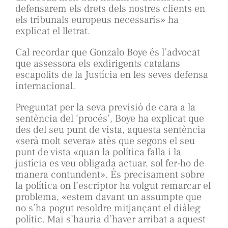
defensarem els drets dels nostres clients en
els tribunals europeus necessaris» ha
explicat el lletrat.
Cal recordar que Gonzalo Boye és l’advocat
que assessora els exdirigents catalans
escapolits de la Justícia en les seves defensa
internacional.
Preguntat per la seva previsió de cara a la
sentència del ‘procés’, Boye ha explicat que
des del seu punt de vista, aquesta sentència
«serà molt severa» atès que segons el seu
punt de vista «quan la política falla i la
justícia es veu obligada actuar, sol fer-ho de
manera contundent». És precisament sobre
la política on l’escriptor ha volgut remarcar el
problema, «estem davant un assumpte que
no s’ha pogut resoldre mitjançant el diàleg
polític. Mai s’hauria d’haver arribat a aquest