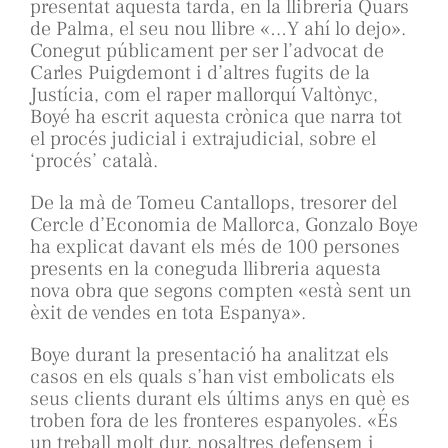
presentat aquesta tarda, en la llibreria Quars
de Palma, el seu nou llibre «…Y ahí lo dejo».
Conegut públicament per ser l’advocat de
Carles Puigdemont i d’altres fugits de la
Justícia, com el raper mallorquí Valtònyc,
Boyé ha escrit aquesta crònica que narra tot
el procés judicial i extrajudicial, sobre el
‘procés’ català.
De la mà de Tomeu Cantallops, tresorer del
Cercle d’Economia de Mallorca, Gonzalo Boye
ha explicat davant els més de 100 persones
presents en la coneguda llibreria aquesta
nova obra que segons compten «està sent un
èxit de vendes en tota Espanya».
Boye durant la presentació ha analitzat els
casos en els quals s’han vist embolicats els
seus clients durant els últims anys en què es
troben fora de les fronteres espanyoles. «És
un treball molt dur, nosaltres defensem i