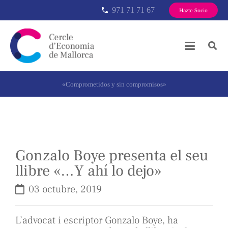
971 71 71 67
phone
Hazte Socio
«Comprometidos y sin compromisos»
Gonzalo Boye presenta el seu
llibre «…Y ahí lo dejo»
03 octubre, 2019
L’advocat i escriptor Gonzalo Boye, ha