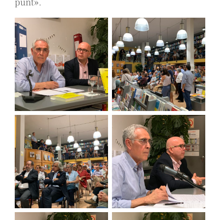
punt».