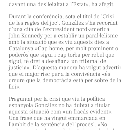
davant una deslleialtat a l’Estat», ha afegit.
Durant la conferència, sota el títol de ‘Crisi
de les regles del joc’, González s’ha recordat
d’una cita de l’expresident nord-americà
John Kennedy per a establir un paral·lelisme
amb la situació que es viu aquests dies a
Catalunya.»Cap home, per molt prominent o
poderós que sigui i cap torba per rebel que
sigui, té dret a desafiar a un tribunal de
justícia». D’aquesta manera ha volgut advertir
que el major risc per a la convivència «és
creure que la democràcia està per sobre de la
llei».
Preguntat per la crisi que viu la política
espanyola González no ha dubtat a titular
aquesta situació com «un fracàs evident».
Una frase que ha vingut emmarcada en
l’àmbit de la sentència del ‘procés’. «No