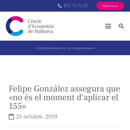
971 71 71 67
phone
Hazte Socio
«Comprometidos y sin compromisos»
Felipe González assegura que
«no és el moment d’aplicar el
155»
21 octubre, 2019