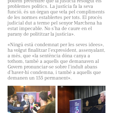
podem pretendre que la justícia resolgui els
problemes polítics. La justícia fa la seva
funció, és un òrgan que vela pel compliments
de les normes establertes per tots. El procés
judicial dut a terme pel senyor Marchena ha
estat impecable. No s’ha de caure en el
parany de polititzar la justícia».
«Ningú està condemnat per les seves idees»,
ha volgut finalitzar l’expresident, assenyalant,
a més, que «la sentència dóna canya a
tothom, també a aquells que demanaven al
Govern pronunciar-se sobre l’indult abans
d’haver-hi condemna, i també a aquells que
demanen un 155 permanent».