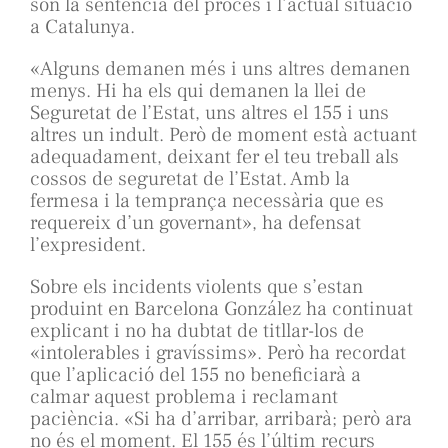
són la sentència del procés i l’actual situació
a Catalunya.
«Alguns demanen més i uns altres demanen
menys. Hi ha els qui demanen la llei de
Seguretat de l’Estat, uns altres el 155 i uns
altres un indult. Però de moment està actuant
adequadament, deixant fer el teu treball als
cossos de seguretat de l’Estat. Amb la
fermesa i la temprança necessària que es
requereix d’un governant», ha defensat
l’expresident.
Sobre els incidents violents que s’estan
produint en Barcelona González ha continuat
explicant i no ha dubtat de titllar-los de
«intolerables i gravíssims». Però ha recordat
que l’aplicació del 155 no beneficiarà a
calmar aquest problema i reclamant
paciència. «Si ha d’arribar, arribarà; però ara
no és el moment. El 155 és l’últim recurs