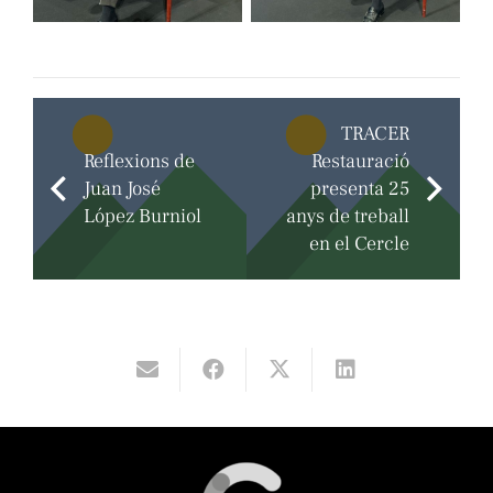
TRACER
Reflexions de
Restauració
Juan José
presenta 25
López Burniol
anys de treball
en el Cercle