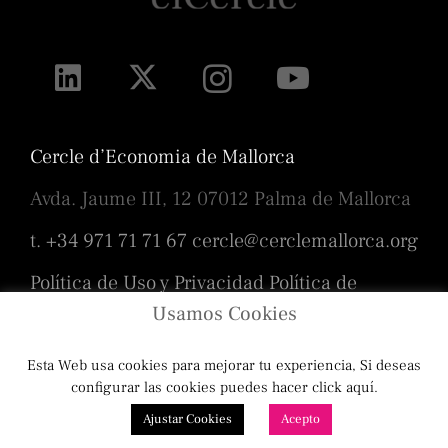
Cercle d’Economia de Mallorca
Avda. Jaume III, 12 07012 Palma de Mallorca
t. +34 971 71 71 67
cercle@cerclemallorca.org
Política de Uso y Privacidad
Política de
cookies
Usamos Cookies
Esta Web usa cookies para mejorar tu experiencia, Si deseas
Diseño
Toni Borrás
/ Programación
configurar las cookies puedes hacer click aquí.
Ajustar Cookies
Acepto