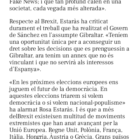
Fake News; i que tan profund calen en una
societat, cada vegada més alterada».
Respecte al Brexit, Estaràs ha criticat
durament el treball que ha realitzat el Govern
de Sánchez en l’assumpte Gibraltar. «Teníem
una oportunitat única per a aconseguir un
dret sobre les decisions que es prenguessin a
Gibraltar, ara tenim un annex que no és
vinculant i que no servirà als interessos
d’Espanya».
«En les pròximes eleccions europees ens
juguem el futur de la democràcia. En
aquestes eleccions triarem si volem
democràcia o si volem nacional-populisme»
ha alarmat Rosa Estaràs. I és que a més
delBrexit existeixen multitud de moviments
extremistes que han anat avançant per la
Unió Europea. Regne Unit, Polònia, França,
Itàlia, Hongria, Àustria o Grècia. Grans països