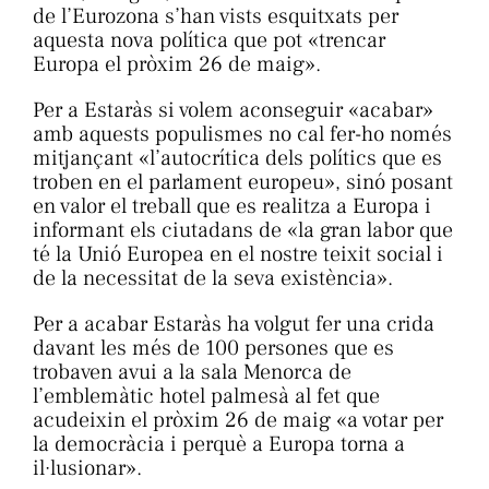
de l’Eurozona s’han vists esquitxats per
aquesta nova política que pot «trencar
Europa el pròxim 26 de maig».
Per a Estaràs si volem aconseguir «acabar»
amb aquests populismes no cal fer-ho només
mitjançant «l’autocrítica dels polítics que es
troben en el parlament europeu», sinó posant
en valor el treball que es realitza a Europa i
informant els ciutadans de «la gran labor que
té la Unió Europea en el nostre teixit social i
de la necessitat de la seva existència».
Per a acabar Estaràs ha volgut fer una crida
davant les més de 100 persones que es
trobaven avui a la sala Menorca de
l’emblemàtic hotel palmesà al fet que
acudeixin el pròxim 26 de maig «a votar per
la democràcia i perquè a Europa torna a
il·lusionar».