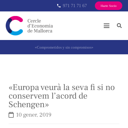
971 71 71 67
phone
Hazte Socio
«Comprometidos y sin compromisos»
«Europa veurà la seva fi si no
conservem l’acord de
Schengen»
10 gener, 2019