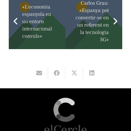
Carlos Grau:
«L’economia
«Espanya pot
espanyola en
convertir-se en
un entorn
un referent en
internacional
la tecnologia
convuls»
5G»