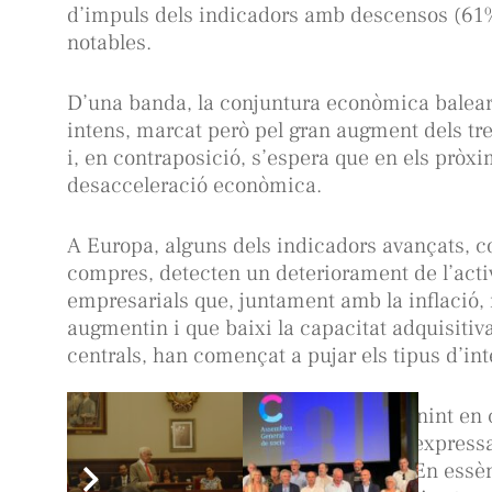
d’impuls dels indicadors amb descensos (61%
notables.
D’una banda, la conjuntura econòmica balear
intens, marcat però pel gran augment dels treb
i, en contraposició, s’espera que en els pròx
desacceleració econòmica.
A Europa, alguns dels indicadors avançats, c
compres, detecten un deteriorament de l’activ
empresarials que, juntament amb la inflació, 
augmentin i que baixi la capacitat adquisitiva
centrals, han començat a pujar els tipus d’int
L’Índex Econòmic IB es construeix tenint en
representatius de l’economia balear, express
cobreixen tots els sectors d’activitat. En ess