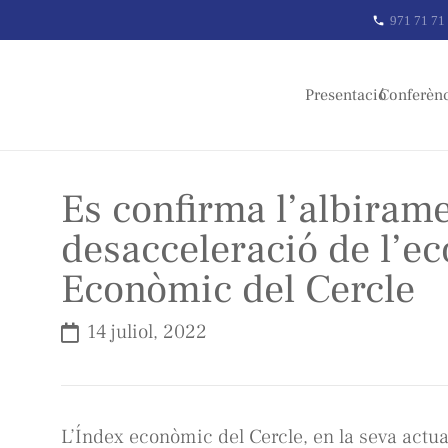
971 71 71
phone
Presentació
Conferèn
Es confirma l’albiram
desacceleració de l’e
Econòmic del Cercle
14 juliol, 2022
L’Índex econòmic del Cercle, en la seva actual