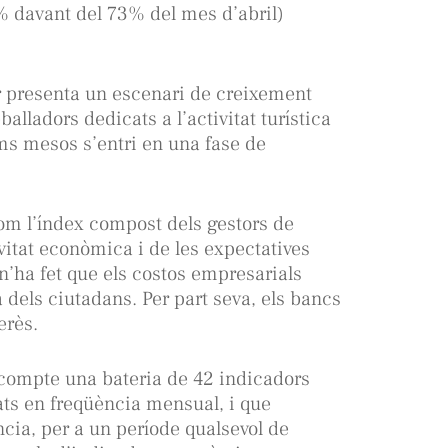
 davant del 73% del mes d’abril)
 presenta un escenari de creixement
alladors dedicats a l’activitat turística
ims mesos s’entri en una fase de
om l’índex compost dels gestors de
itat econòmica i de les expectatives
n’ha fet que els costos empresarials
 dels ciutadans. Per part seva, els bancs
erès.
 compte una bateria de 42 indicadors
ats en freqüència mensual, i que
ència, per a un període qualsevol de