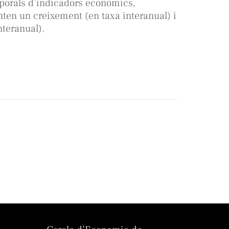
mporals d’indicadors econòmics,
ten un creixement (en taxa interanual) i
nteranual).