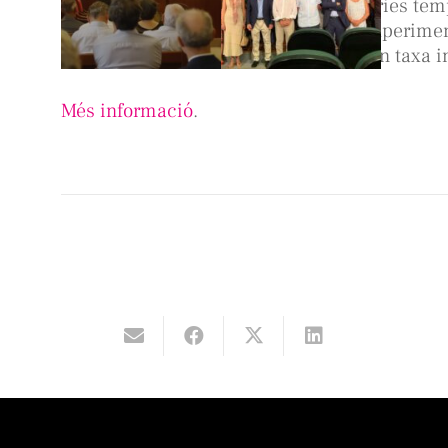
temps –un mes- i per a un grup de sèries te
estudiem el percentatge dels quals experimen
d’aquests, quals s’acceleren (també en taxa i
Més informació
.