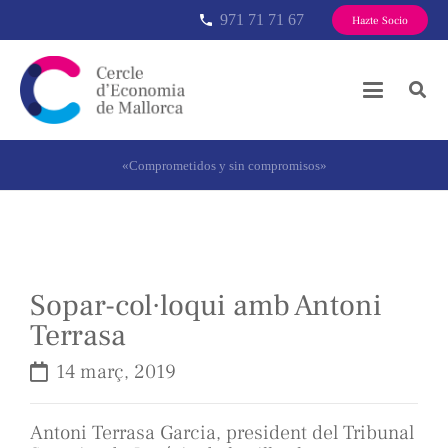
971 71 71 67
phone
Hazte Socio
«Comprometidos y sin compromisos»
Sopar-col·loqui amb Antoni
Terrasa
14 març, 2019
Antoni Terrasa Garcia, president del Tribunal