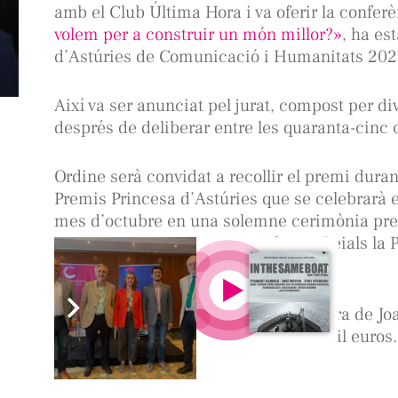
amb el Club Última Hora i va oferir la confer
volem per a construir un món millor?»
, ha es
d’Astúries de Comunicació i Humanitats 202
Així va ser anunciat pel jurat, compost per di
després de deliberar entre les quaranta-cinc 
Ordine serà convidat a recollir el premi duran
Premis Princesa d’Astúries que se celebrarà en
mes d’octubre en una solemne cerimònia pre
acompanyats per Les seves Alteses Reials la P
Sofía.
El guardó està dotat amb una escultura de Jo
insígnia i la quantitat de cinquanta mil euros.