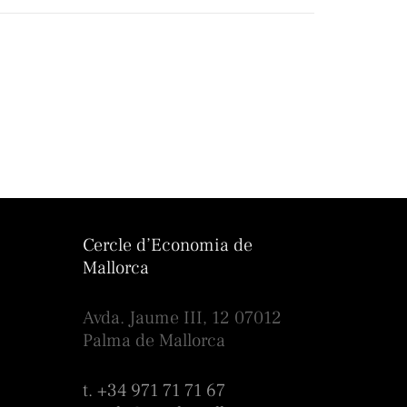
Cercle d’Economia de
Mallorca
Avda. Jaume III, 12 07012
Palma de Mallorca
t. +34 971 71 71 67