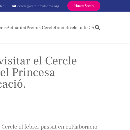
Hazte Socio
 67
cercle@cerclemallorca.org
mail
cies
Actualitat
Premis Cercle
Iniciatives
Estudis
CA
isitar el Cercle
el Princesa
ació.
el Cercle el febrer passat en col·laboració