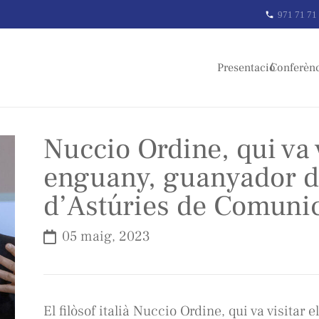
971 71 71
phone
Presentació
Conferèn
Nuccio Ordine, qui va v
enguany, guanyador d
d’Astúries de Comunic
05 maig, 2023
El filòsof italià Nuccio Ordine, qui va visitar 