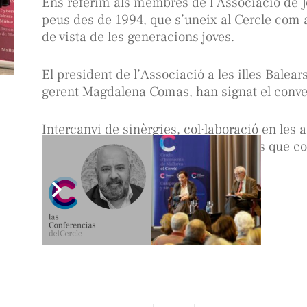
Ens referim als membres de l’Associació de J
peus des de 1994, que s’uneix al Cercle com a
de vista de les generacions joves.
El president de l’Associació a les illes Balear
gerent Magdalena Comas, han signat el conven
Intercanvi de sinèrgies, col·laboració en les a
objectius d’aquesta unió entre entitats que 
mateixos valors i principis.