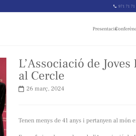
971 71 71
phone
Presentació
Conferèn
L’Associació de Joves
al Cercle
26 març, 2024
Tenen menys de 41 anys i pertanyen al món e