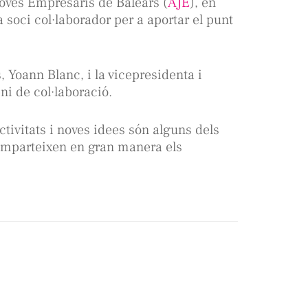
oves Empresaris de Balears (
AJE
), en
 soci col·laborador per a aportar el punt
s, Yoann Blanc, i la vicepresidenta i
i de col·laboració.
ctivitats i noves idees són alguns dels
comparteixen en gran manera els