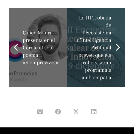
La III Trobada
de
Quico Maura
l’Ecosistema
presenta en el
d’Intel·ligència
Cercle el seu
Artificial
poemari
preveu que els
«Siemprevivos»
robots seran
programats
amb empatia