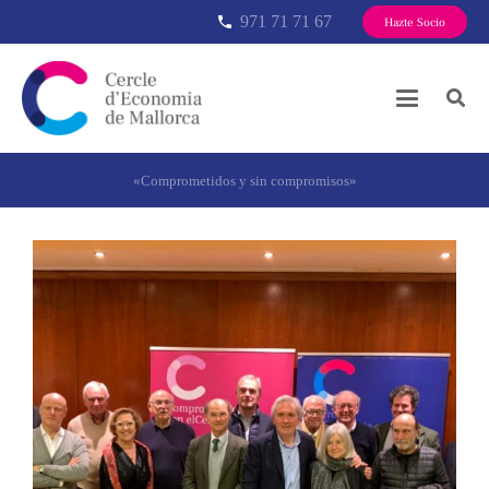
971 71 71 67
phone
Hazte Socio
«Comprometidos y sin compromisos»