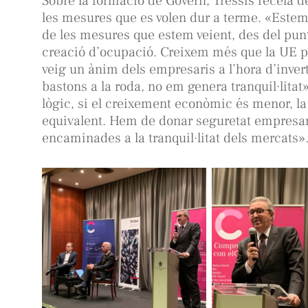
Sobre la formació de Govern, Tressis recela d
les mesures que es volen dur a terme. «Estem
de les mesures que estem veient, des del punt
creació d’ocupació. Creixem més que la UE pe
veig un ànim dels empresaris a l’hora d’invert
bastons a la roda, no em genera tranquil·litat
lògic, si el creixement econòmic és menor, la 
equivalent. Hem de donar seguretat empresari
encaminades a la tranquil·litat dels mercats»