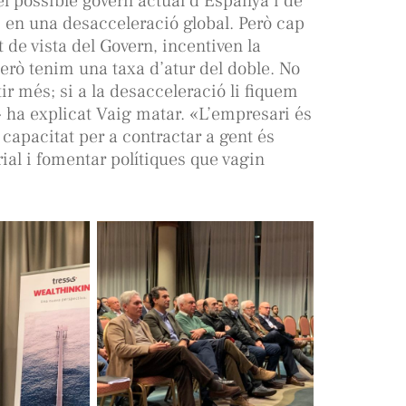
el possible govern actual d’Espanya i de
 en una desacceleració global. Però cap
 de vista del Govern, incentiven la
rò tenim una taxa d’atur del doble. No
ir més; si a la desacceleració li fiquem
» ha explicat Vaig matar. «L’empresari és
capacitat per a contractar a gent és
al i fomentar polítiques que vagin
.