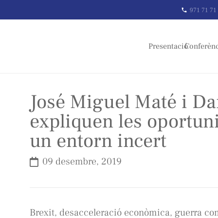
971 71 71
phone
Presentació
Conferèn
José Miguel Maté i Da
expliquen les oportuni
un entorn incert
09 desembre, 2019
Brexit, desacceleració econòmica, guerra com