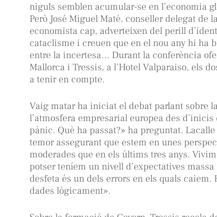
niguls semblen acumular-se en l’economia glo
Però José Miguel Maté, conseller delegat de la
economista cap, adverteixen del perill d’iden
cataclisme i creuen que en el nou any hi ha b
entre la incertesa… Durant la conferència of
Mallorca i Tressis, a l’Hotel Valparaiso, els d
a tenir en compte.
Vaig matar ha iniciat el debat parlant sobre l
l’atmosfera empresarial europea des d’inicis 
pànic. Què ha passat?» ha preguntat. Lacalle
temor assegurant que estem en unes perspec
moderades que en els últims tres anys. Vivim 
potser teníem un nivell d’expectatives mass
desfeta és un dels errors en els quals caiem. 
dades lògicament».