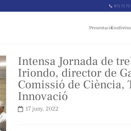
971 71 71
phone
Presentació
Conferèn
Intensa Jornada de tr
Iriondo, director de Ga
Comissió de Ciència, 
Innovació
17 juny, 2022