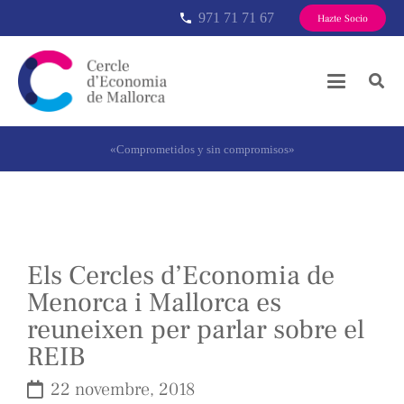
971 71 71 67
phone
Hazte Socio
«Comprometidos y sin compromisos»
Els Cercles d’Economia de
Menorca i Mallorca es
reuneixen per parlar sobre el
REIB
22 novembre, 2018