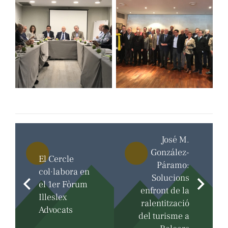
José M.
González-
El Cercle
Páramo:
col·labora en
Solucions
el 1er Fòrum
enfront de la
Illeslex
ralentització
Advocats
del turisme a