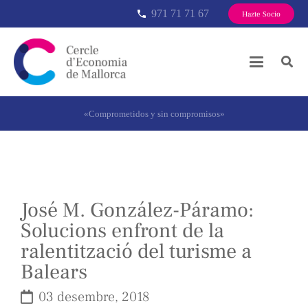
971 71 71 67
phone
Hazte Socio
«Comprometidos y sin compromisos»
José M. González-Páramo:
Solucions enfront de la
ralentització del turisme a
Balears
03 desembre, 2018