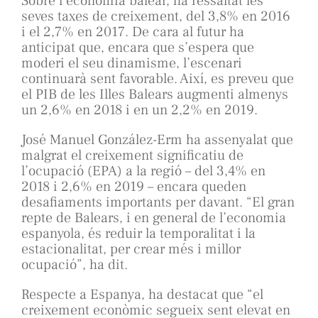
Sobre l’economia balear, ha ressaltat les
seves taxes de creixement, del 3,8% en 2016
i el 2,7% en 2017. De cara al futur ha
anticipat que, encara que s’espera que
moderi el seu dinamisme, l’escenari
continuarà sent favorable. Així, es preveu que
el PIB de les Illes Balears augmenti almenys
un 2,6% en 2018 i en un 2,2% en 2019.
José Manuel González-Erm ha assenyalat que
malgrat el creixement significatiu de
l’ocupació (EPA) a la regió – del 3,4% en
2018 i 2,6% en 2019 – encara queden
desafiaments importants per davant. “El gran
repte de Balears, i en general de l’economia
espanyola, és reduir la temporalitat i la
estacionalitat, per crear més i millor
ocupació”, ha dit.
Respecte a Espanya, ha destacat que “el
creixement econòmic segueix sent elevat en