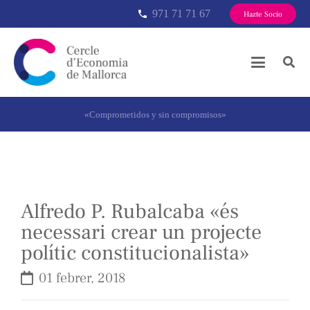
971 71 71 67
phone
Hazte Socio
«Comprometidos y sin compromisos»
Alfredo P. Rubalcaba «és
necessari crear un projecte
polític constitucionalista»
01 febrer, 2018