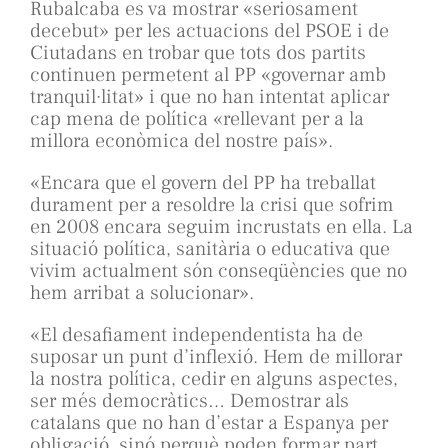
Rubalcaba es va mostrar «seriosament
decebut» per les actuacions del PSOE i de
Ciutadans en trobar que tots dos partits
continuen permetent al PP «governar amb
tranquil·litat» i que no han intentat aplicar
cap mena de política «rellevant per a la
millora econòmica del nostre país».
«Encara que el govern del PP ha treballat
durament per a resoldre la crisi que sofrim
en 2008 encara seguim incrustats en ella. La
situació política, sanitària o educativa que
vivim actualment són conseqüències que no
hem arribat a solucionar».
«El desafiament independentista ha de
suposar un punt d’inflexió. Hem de millorar
la nostra política, cedir en alguns aspectes,
ser més democràtics… Demostrar als
catalans que no han d’estar a Espanya per
obligació, sinó perquè poden formar part