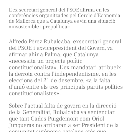
L’ex secretari general del PSOE afirma en les
conferències organitzades pel Cercle d’Economia
de Mallorca que a Catalunya es viu una situació
«insostenible i prepolítica»
Alfredo Pérez Rubalcaba, exsecretari general
del PSOE i exvicepresident del Govern, va
afirmar ahir a Palma, que Catalunya
«necessita un projecte polític
constitucionalista». L’ex mandatari atribueix
la derrota contra l’independentisme, en les
eleccions del 21 de desembre, «a la falta
d’unió entre els tres principals partits polítics
constitucionalistes».
Sobre l’actual falta de govern en la direcció
de la Generalitat, Rubalcaba va sentenciar
que tant Carles Puigdemont com Oriol
Junqueras no arribaran a ser President de la
comunitat autònoma catalana atès que