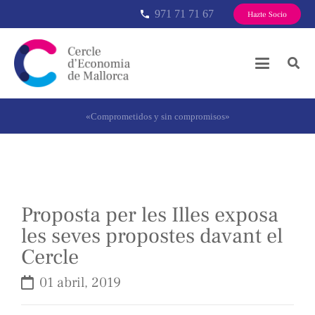
971 71 71 67
phone
Hazte Socio
«Comprometidos y sin compromisos»
Proposta per les Illes exposa
les seves propostes davant el
Cercle
01 abril, 2019