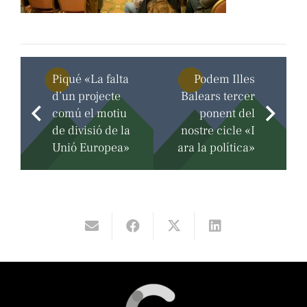
Piqué «La falta
Podem Illes
d’un projecte
Balears tercer
comú el motiu
ponent del
de divisió de la
nostre cicle «I
Unió Europea»
ara la política»