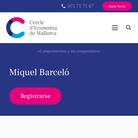
971 71 71 67
phone
Hazte Socio
«Comprometidos y sin compromisos»
Miquel Barceló
Registrarse