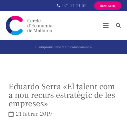
971 71 71 67
phone
Hazte Socio
«Comprometidos y sin compromisos»
Eduardo Serra «El talent com
a nou recurs estratègic de les
empreses»
21 febrer, 2019