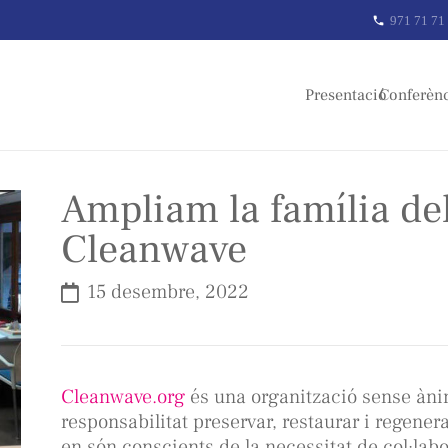
971 71 71
phone
Presentació
Conferèn
Ampliam la família de
Cleanwave
15 desembre, 2022
Cleanwave.org
és una organització sense ànim
responsabilitat preservar, restaurar i regener
en són conscients de la necessitat de col·labo