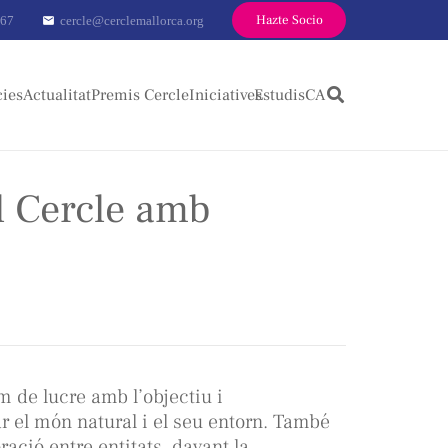
Hazte Socio
 67
cercle@cerclemallorca.org
mail
cies
Actualitat
Premis Cercle
Iniciatives
Estudis
CA
l Cercle amb
 de lucre amb l’objectiu i
ar el món natural i el seu entorn. També
ració entre entitats, davant la