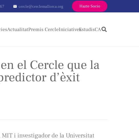
Hazte Socio
 67
cercle@cerclemallorca.org
mail
cies
Actualitat
Premis Cercle
Iniciatives
Estudis
CA
n el Cercle que la
predictor d’èxit
MIT i investigador de la Universitat