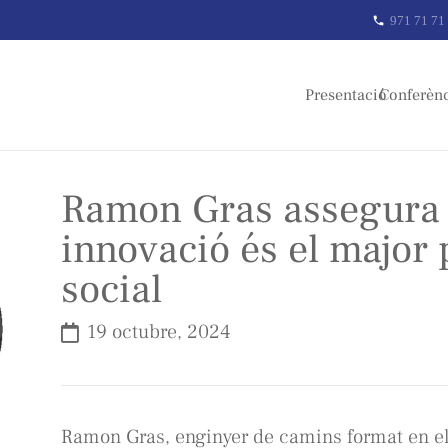
971 71 71
phone
Presentació
Conferèn
Ramon Gras assegura e
innovació és el major 
social
19 octubre, 2024
Ramon Gras, enginyer de camins format en el 