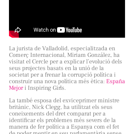
La jurista
de Valladolid
,
especialitzada en
Comerç Internacional, Miriam González, ha
visitat el Cercle per a explicar l’evolució dels
seus projectes basats en la unió de la
societat per a frenar la corrupció política i
construir una nova política més ètica:
España
Mejor
i
Inspiring
Girls
.
La també esposa del exviceprimer ministre
britànic, Nick Clegg, ha utilitzat els seus
coneixements del dret comparat per a
identificar els problemes més severs de la
manera de fer política a Espanya com el fet
de poder mentir en seu parlamentària sense