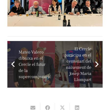
El Cercle
Mateo Valero
participa en el
dibuixa en el
centenari del
Cercle el futur
naixement de
de la
Josep Maria
supercomputació
Llompart