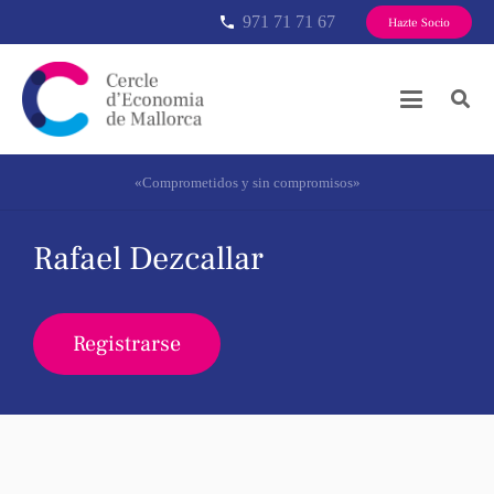
971 71 71 67
phone
Hazte Socio
«Comprometidos y sin compromisos»
Rafael Dezcallar
Registrarse