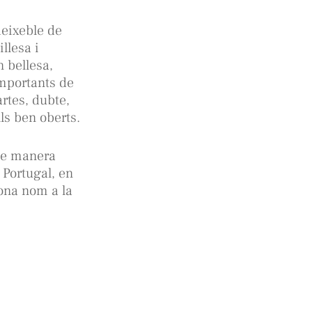
deixeble de
illesa i
n bellesa,
importants de
rtes, dubte,
lls ben oberts.
 de manera
 Portugal, en
ona nom a la