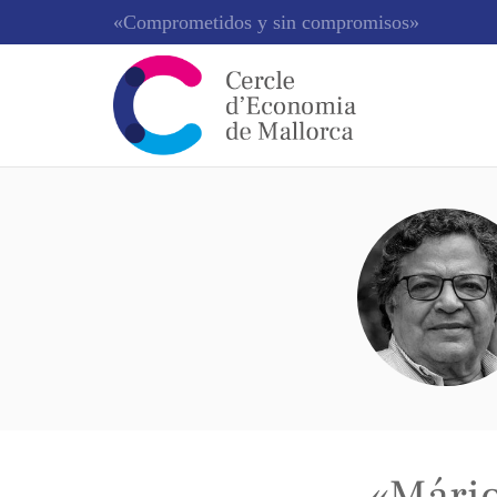
«Comprometidos y sin compromisos»
Perfecto Cuadrado
«Mário