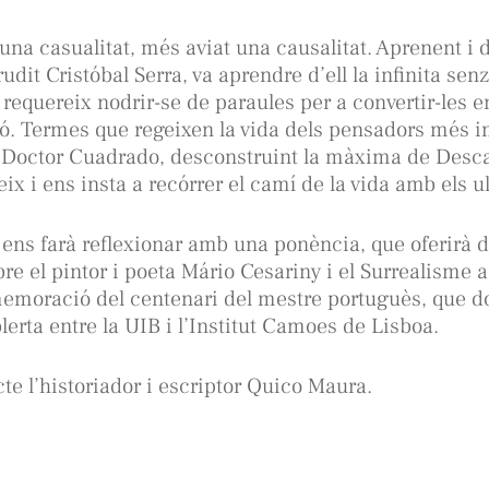
 una casualitat, més aviat una causalitat. Aprenent i 
erudit Cristóbal Serra, va aprendre d’ell la infinita senz
 requereix nodrir-se de paraules per a convertir-les e
xió. Termes que regeixen la vida dels pensadors més 
El Doctor Cuadrado, desconstruint la màxima de Desca
ix i ens insta a recórrer el camí de la vida amb els u
 ens farà reflexionar amb una ponència, que oferirà
re el pintor i poeta Mário Cesariny i el Surrealisme a
emoració del centenari del mestre portuguès, que d
lerta entre la UIB i l’Institut Camoes de Lisboa.
cte l’historiador i escriptor Quico Maura.