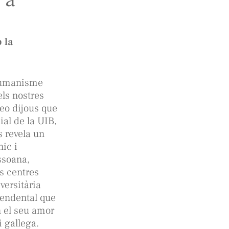
 la
’humanisme
els nostres
eo dijous que
ial de la UIB,
s revela un
nic i
ssoana,
s centres
versitària
cendental que
n el seu amor
i gallega.