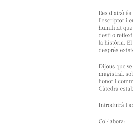
Res d’això és
l’escriptor i 
humilitat que
destí o refle
la història. 
després existe
Dijous que ve
magistral, sob
honor i comm
Càtedra estab
Introduirà l’a
Col·labora: