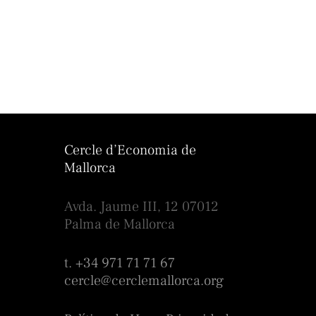
Cercle d’Economia de
Mallorca
Avda. Jaume III, 12 07012
Palma de Mallorca
t. +34 971 71 71 67
cercle@cerclemallorca.org