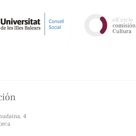
ción
mudaina, 4
orca