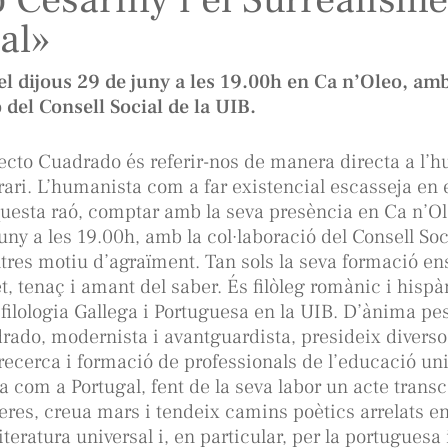
al»
el dijous 29 de juny a les 19.00h en Ca n’Oleo, amb
 del Consell Social de la UIB.
fecto Cuadrado és referir-nos de manera directa a l
erari. L’humanista com a far existencial escasseja en 
uesta raó, comptar amb la seva presència en Ca n’Ol
uny a les 19.00h, amb la col·laboració del Consell Soc
ltres motiu d’agraïment. Tan sols la seva formació en
t, tenaç i amant del saber. És filòleg romànic i hispà
 filologia Gallega i Portuguesa en la UIB. D’ànima pe
rado, modernista i avantguardista, presideix diverso
 recerca i formació de professionals de l’educació uni
a com a Portugal, fent de la seva labor un acte trans
teres, creua mars i tendeix camins poètics arrelats e
 literatura universal i, en particular, per la portuguesa 