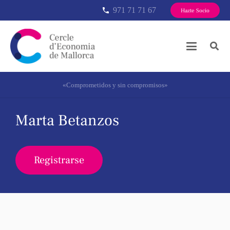
971 71 71 67
phone
Hazte Socio
«Comprometidos y sin compromisos»
Marta Betanzos
Registrarse