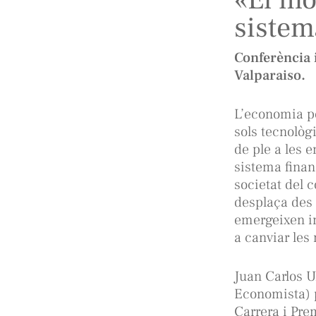
sistem
Conferència 
Valparaiso.
L’economia p
sols tecnològi
de ple a les 
sistema financ
societat del 
desplaça des 
emergeixen i
a canviar les 
Juan Carlos U
Economista) p
Carrera i Pre