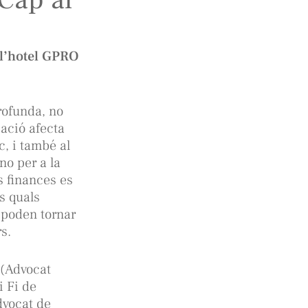
 l’hotel GPRO
rofunda, no
mació afecta
, i també al
no per a la
s finances es
s quals
 poden tornar
s.
 (Advocat
i Fi de
dvocat de