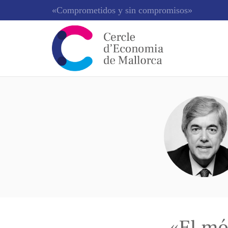
«Comprometidos y sin compromisos»
Juan Carlos Ureta
«El mó