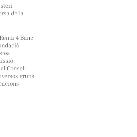
steri
rsa de la
 Renta 4 Banc
Fundació
stes
issió
el Consell
iversos grups
icacions