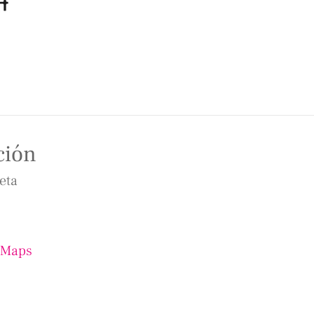
ción
eta
 Maps