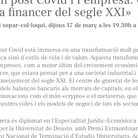
a financer del segle XXI»
i sopar-col·loqui, dijous 17 de març a les 19.30h a
ost Covid està immersa en una transformació molt p
ca sinó d’estils de vida i de valors. Aquesta transfor
empreses, com a motor últim del creixement econòmic
er, que estava pensat per a una societat industrial i 
coneixement del segle XXI. El centre de gravetat de le
dels balanços bancaris als mercats de capitals, en el
nnovacions com el món «crypto» o el metaverso, que
nostres vides i els models de negoci de tots els sector
reta és diplomat en l’Especialitat Jurídic-Econòmica
er la Universitat de Deusto, amb Premi Extraordinar
mi Nacional de Terminació d’Estudis Universitaris, A