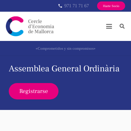
971 71 71 67
phone
Hazte Socio
«Comprometidos y sin compromisos»
Assemblea General Ordinària
Registrarse