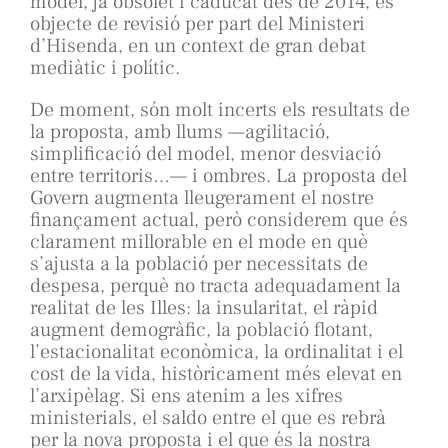
model, ja obsolet i caducat des de 2014, és
objecte de revisió per part del Ministeri
d’Hisenda, en un context de gran debat
mediàtic i polític.
De moment, són molt incerts els resultats de
la proposta, amb llums —agilitació,
simplificació del model, menor desviació
entre territoris…— i ombres. La proposta del
Govern augmenta lleugerament el nostre
finançament actual, però considerem que és
clarament millorable en el mode en què
s’ajusta a la població per necessitats de
despesa, perquè no tracta adequadament la
realitat de les Illes: la insularitat, el ràpid
augment demogràfic, la població flotant,
l’estacionalitat econòmica, la ordinalitat i el
cost de la vida, històricament més elevat en
l’arxipèlag. Si ens atenim a les xifres
ministerials, el saldo entre el que es rebrà
per la nova proposta i el que és la nostra