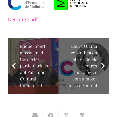
Descarga pdf
Miquel Sbert
Laura Olcina
glossa en el
reivindica en
Cercle les
el Cercle els
particularitats
centres
del Patrimoni
tecnològics
Cultural
com a motor
Immaterial
del creixement