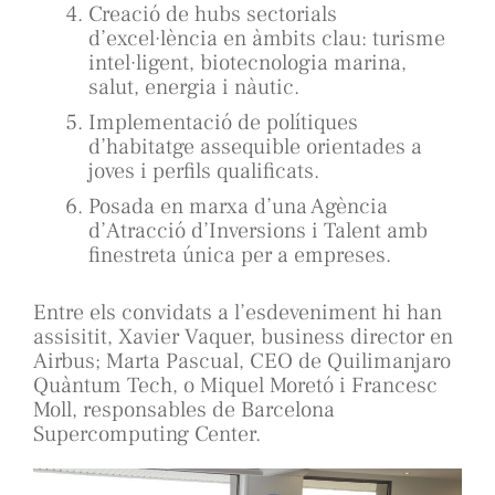
Creació de hubs sectorials
d’excel·lència en àmbits clau: turisme
intel·ligent, biotecnologia marina,
salut, energia i nàutic.
Implementació de polítiques
d’habitatge assequible orientades a
joves i perfils qualificats.
Posada en marxa d’una Agència
d’Atracció d’Inversions i Talent amb
finestreta única per a empreses.
Entre els convidats a l’esdeveniment hi han
assisitit, Xavier Vaquer, business director en
Airbus; Marta Pascual, CEO de Quilimanjaro
Quàntum Tech, o Miquel Moretó i Francesc
Moll, responsables de Barcelona
Supercomputing Center.