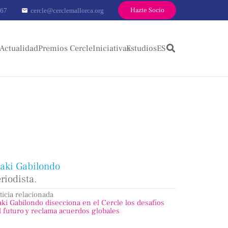
Hazte Socio
 67
cercle@cerclemallorca.org
mail
Actualidad
Premios Cercle
Iniciativas
Estudios
ES
ñaki Gabilondo
riodista.
ticia relacionada
aki Gabilondo disecciona en el Cercle los desafíos
l futuro y reclama acuerdos globales