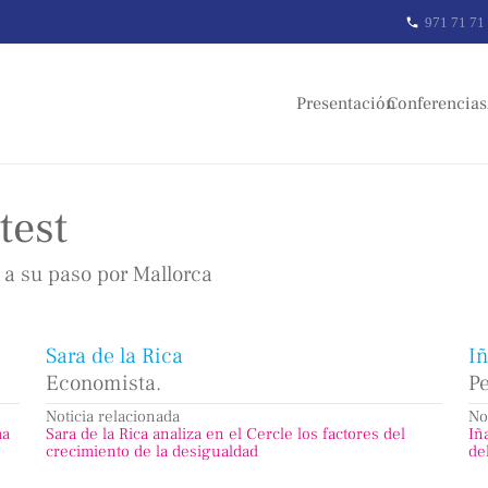
971 71 71
phone
Presentación
Conferencias
test
a su paso por Mallorca
Sara de la Rica
I
Economista.
Pe
Noticia relacionada
No
ha
Sara de la Rica analiza en el Cercle los factores del
Iñ
crecimiento de la desigualdad
de