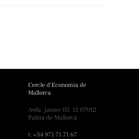
Cercle d’Economia de
Mallorca
Avda. Jaume III, 12 07012
Palma de Mallorca
t. +34 971 71 71 67