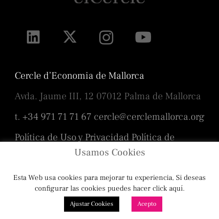
Cercle d’Economia de Mallorca
Avda. Jaume III, 12 07012 Palma de Mallorca
t. +34 971 71 71 67
cercle@cerclemallorca.org
Política de Uso y Privacidad
Política de
cookies
Usamos Cookies
Esta Web usa cookies para mejorar tu experiencia, Si deseas
Diseño
Toni Borrás
/ Programación
configurar las cookies puedes hacer click aquí.
Ajustar Cookies
Acepto