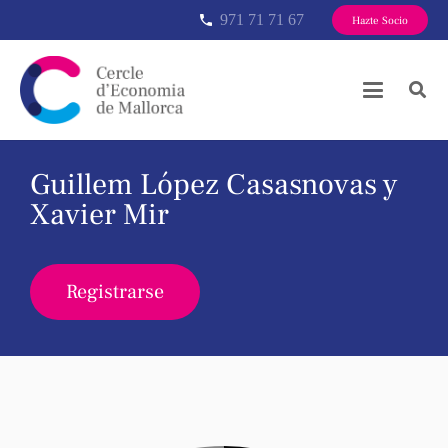
971 71 71 67
phone
Hazte Socio
Guillem López Casasnovas y
Xavier Mir
Registrarse