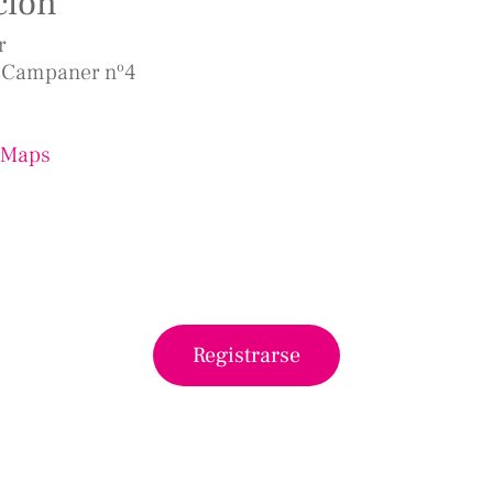
ción
r
n Campaner nº4
 Maps
Registrarse