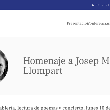
971 71 71
phone
lompart
Registrarse
Presentación
Conferencias
Homenaje a Josep M
Llompart
abierta, lectura de poemas y concierto, lunes 10 