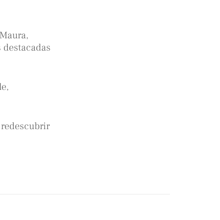
s Maura,
s destacadas
le,
 redescubrir