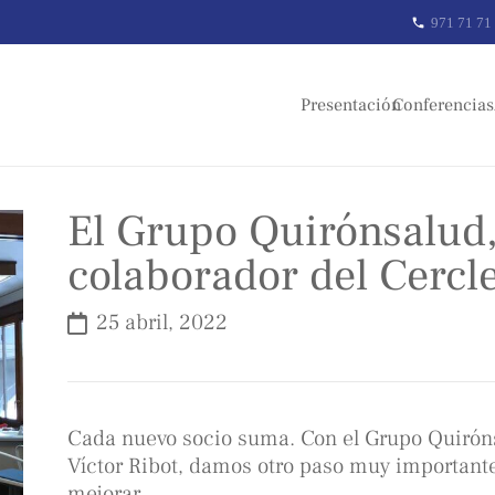
971 71 71
phone
Presentación
Conferencias
El Grupo Quirónsalud,
colaborador del Cercl
25 abril, 2022
Cada nuevo socio suma. Con el Grupo Quiróns
Víctor Ribot, damos otro paso muy importante
mejorar.