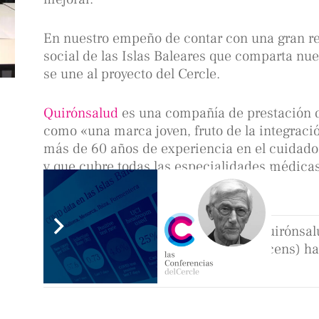
En nuestro empeño de contar con una gran rep
social de las Islas Baleares que comparta nue
se une al proyecto del Cercle.
Quirónsalud
es una compañía de prestación de
como «una marca joven, fruto de la integraci
más de 60 años de experiencia en el cuidado 
y que cubre todas las especialidades médicas
en toda España.
Víctor Ribot, Director Territorial de Quirónsal
presidente del Cercle, Josep Maria Vicens) h