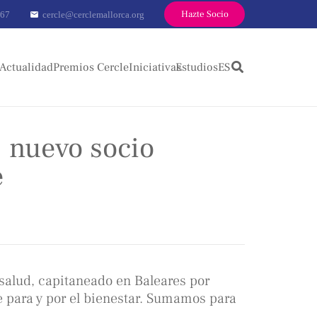
Hazte Socio
 67
cercle@cerclemallorca.org
mail
Actualidad
Premios Cercle
Iniciativas
Estudios
ES
 nuevo socio
e
alud, capitaneado en Baleares por
 para y por el bienestar. Sumamos para