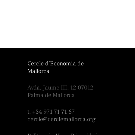
Cercle d’Economia de
Mallorca
Avda. Jaume III, 12 07012
Palma de Mallorca
t. +34 971 71 71 67
cercle@cerclemallorca.org