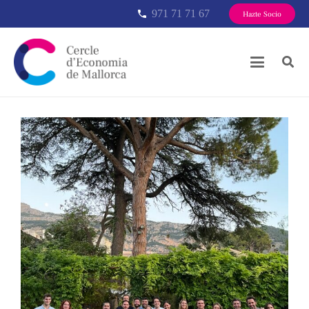
971 71 71 67
phone
Hazte Socio