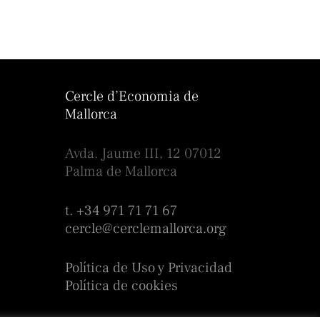
Cercle d’Economia de
Mallorca
Avda. Jaume III, 12 07012
Palma de Mallorca
t. +34 971 71 71 67
cercle@cerclemallorca.org
Política de Uso y Privacidad
Política de cookies