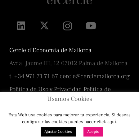
Cercle d’Economia de Mallorca
Avda. Jaume III, 12 07012 Palma de Mallorca
t. +34 971 71 71 67
cercle@cerclemallorca.org
Política de Uso y Privacidad
Política de
cookies
Usamos Cookies
Esta Web usa cookies para mejorar tu experiencia, Si deseas
Diseño
Toni Borrás
/ Programación
configurar las cookies puedes hacer click aquí.
Ajustar Cookies
Acepto