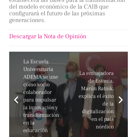
establecerá las bases para la transformación
del modelo económico de la CAIB que
configurará el futuro de las próximas
generaciones.
Descargar la Nota de Opinión
La Escuela
Universitaria
La embajadora
ADEMA se une
de Estonia,
como socio
Mariin Ratnik,
colaborador
explica el éxito
para impulsar
de la
la innovación y
digitalización
transformación
en el país
en la
nórdico
educación