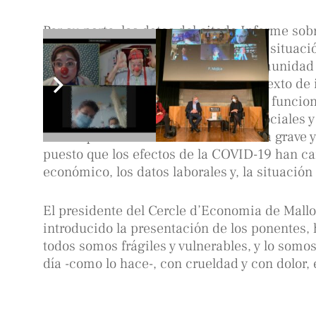
Por su parte, los datos del citado Informe sob
EAPN, Andreu Grimalt, revelan que la situaci
que 180.000 personas de nuestra Comunidad s
pobreza y exclusión social en un contexto de
2019- y con la locomotora del turismo funcio
contar con los efectos económicos, sociales
activa que volverá a afectar de manera grave 
puesto que los efectos de la COVID-19 han c
económico, los datos laborales y, la situación 
El presidente del Cercle d’Economia de Mallo
introducido la presentación de los ponentes,
todos somos frágiles y vulnerables, y lo somo
día -como lo hace-, con crueldad y con dolor, 