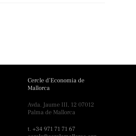
Cercle d’Economia de
Mallorca
Avda. Jaume III, 12 07012
Palma de Mallorca
t. +34 971 71 71 67