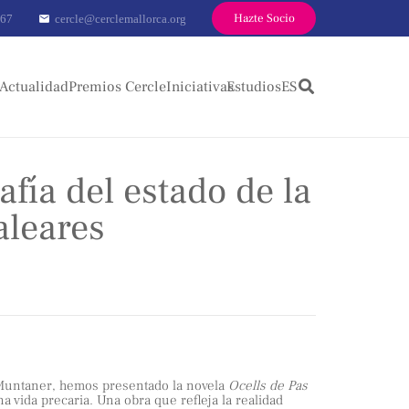
Hazte Socio
 67
cercle@cerclemallorca.org
mail
Actualidad
Premios Cercle
Iniciativas
Estudios
ES
afía del estado de la
aleares
 Muntaner, hemos presentado la novela
Ocells de Pas
vida precaria. Una obra que refleja la realidad