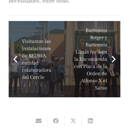
necesidades, entre otras.
Bartomeu
Rotger y
Visitamos las
Bartomeu
instalaciones
Llinàs reciben
de REDEIA,
la Encomienda
entidad
con Placa de la
colaboradora
Orden de
del Cercle
Alfonso X el
Sabio