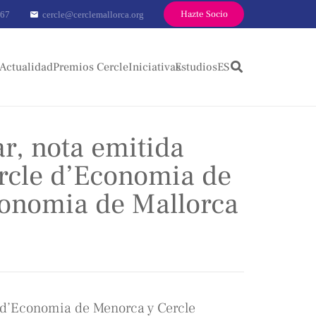
Hazte Socio
 67
cercle@cerclemallorca.org
mail
Actualidad
Premios Cercle
Iniciativas
Estudios
ES
r, nota emitida
rcle d’Economia de
conomia de Mallorca
 d’Economia de Menorca y Cercle