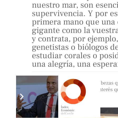
nuestro mar, son esenc
supervivencia. Y por e
primera mano que una 
gigante como la vuestra
y contrata, por ejemplo,
genetistas o biólogos d
estudiar corales o posi
una alegría, una espera
La nutrida presencia de socios, las cabezas qu
fueron signos evidentes del enorme interés q
nuestras invitadas.