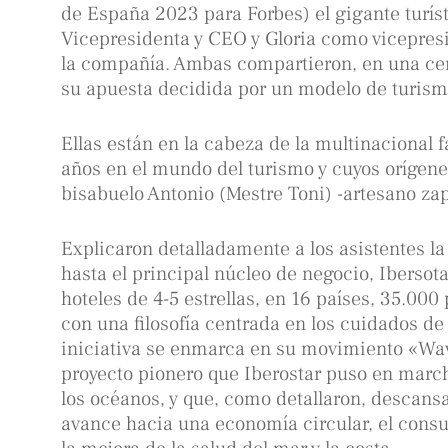
de España 2023 para Forbes) el gigante turís
Vicepresidenta y CEO y Gloria como vicepresi
la compañía. Ambas compartieron, en una cen
su apuesta decidida por un modelo de turism
Ellas están en la cabeza de la multinacional 
años en el mundo del turismo y cuyos orígen
bisabuelo Antonio (Mestre Toni) -artesano zap
Explicaron detalladamente a los asistentes la
hasta el principal núcleo de negocio, Iberso
hoteles de 4-5 estrellas, en 16 países, 35.000
con una filosofía centrada en los cuidados de 
iniciativa se enmarca en su movimiento «Wa
proyecto pionero que Iberostar puso en march
los océanos, y que, como detallaron, descansa
avance hacia una economía circular, el cons