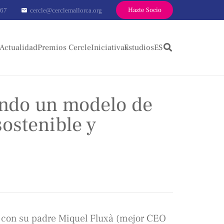
Hazte Socio
 67
cercle@cerclemallorca.org
mail
Actualidad
Premios Cercle
Iniciativas
Estudios
ES
ando un modelo de
ostenible y
con su padre Miquel Fluxà (mejor CEO