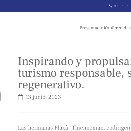
971 71 71
phone
Presentación
Conferencias
Inspirando y propuls
turismo responsable, s
regenerativo.
13 junio, 2023
Las hermanas Fluxà –Thienneman, codirigen 