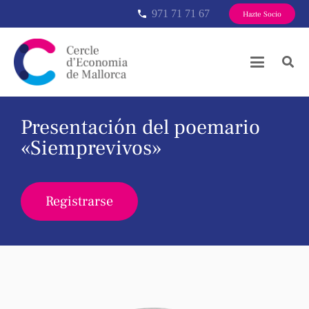
971 71 71 67
phone
Hazte Socio
Presentación del poemario
«Siemprevivos»
Registrarse