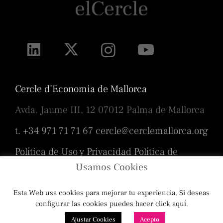
Cercle d’Economia de Mallorca
Avda. Jaume III, 12 07012 Palma de Mallorca
t. +34 971 71 71 67
cercle@cerclemallorca.org
Política de Uso y Privacidad
Política de
cookies
Usamos Cookies
Esta Web usa cookies para mejorar tu experiencia, Si deseas
Diseño
Toni Borrás
/ Programación
configurar las cookies puedes hacer click aquí.
Ajustar Cookies
Acepto